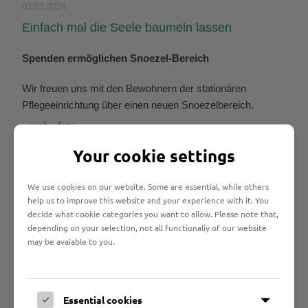
03.01.2024
Einfach mal die Seele baumeln lassen
Spenden ermöglichen Snoezel-Bereich
Wir freuen uns mit den Bewohnern der stationären
Pflegeeinrichtung über einen neuen Snoezelbereich.
mehr dazu
Your cookie settings
14.12.2023
We use cookies on our website. Some are essential, while others
Marli erhält großzügige Spende von Maler
help us to improve this website and your experience with it. You
Lehmkuhl
decide what cookie categories you want to allow. Please note that,
depending on your selection, not all functionaliy of our website
Die Marli GmbH freut sich auch in diesem Jahr wieder
may be avaiable to you.
über eine großzügige Spende des Malerfachbetriebes
Lehmkuhl. Das Unternehmen spendet nun bereits seit
vier Jahren 0,2 Prozent seines Jahresumsatzes für
Essential cookies
Menschen mit Behinderung.