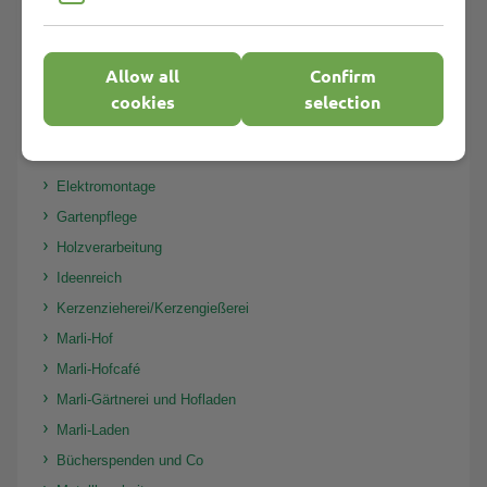
Aktenvernichtung
Betriebsgastronomie
Allow all
Confirm
Buchbinderei
cookies
selection
Copyshop
Druckerei/Textildruck/ Sublimationsdruck/Folienschnitt
Elektromontage
Gartenpflege
Holzverarbeitung
Ideenreich
Kerzenzieherei/Kerzengießerei
Marli-Hof
Marli-Hofcafé
Marli-Gärtnerei und Hofladen
Marli-Laden
Bücherspenden und Co