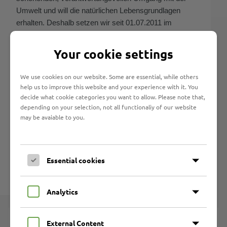
Umwelt und will die natürlichen Lebensgrundlagen
erhalten. Deshalb setzen wir seit 01.07.2011 im
ganzen Unternehmen nur noch Papier mit dem FSC-
Zertifikat ein.
Your cookie settings
Papier mit dem FSC-Zertifikat sichert die
We use cookies on our website. Some are essential, while others
umweltfreundliche, sozialförderliche und ökonomisch
help us to improve this website and your experience with it. You
tragfähige Bewirtschaftung von Wäldern in über 80
decide what cookie categories you want to allow. Please note that,
Ländern.
depending on your selection, not all functionaliy of our website
may be avaiable to you.
Weitere Informationen zum FSC (Forest
Stewardship Council) finden Sie unter
www.fsc-
deutschland.de
und
www.fsc.org
.
Essential cookies
Analytics
Werkstattarbeitsplätze
External Content