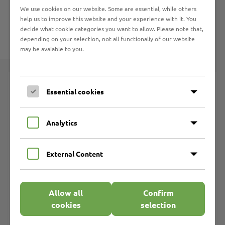
ap@marli.de
We use cookies on our website. Some are essential, while others
Telefon 0451 62 03 122
help us to improve this website and your experience with it. You
Telefax 0451 62 03 192
decide what cookie categories you want to allow. Please note that,
depending on your selection, not all functionaliy of our website
may be avaiable to you.
Werkstattarbeitsplätze
Essential cookies
Aktenvernichtung
Betriebsgastronomie
Analytics
Buchbinderei
Copyshop
External Content
Druckerei/Textildruck/ Sublimationsdruck/Folienschnitt
Elektromontage
Allow all
Confirm
Gartenpflege
cookies
selection
Holzverarbeitung
Ideenreich