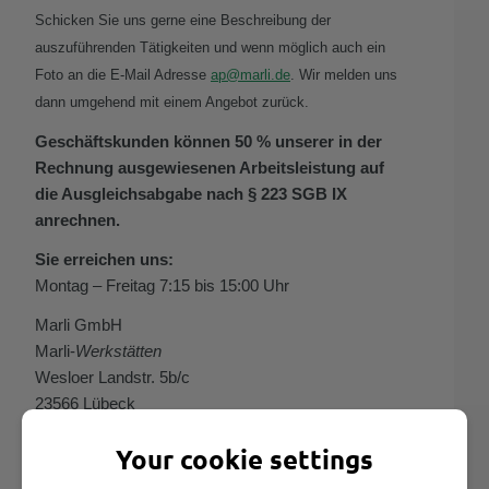
Schicken Sie uns gerne eine Beschreibung der
auszuführenden Tätigkeiten und wenn möglich auch ein
Foto an die E-Mail Adresse
ap@marli.de
. Wir melden uns
dann umgehend mit einem Angebot zurück.
Geschäftskunden können 50 % unserer in der
Rechnung ausgewiesenen Arbeitsleistung auf
die Ausgleichsabgabe nach § 223 SGB IX
anrechnen.
Sie erreichen uns:
Montag – Freitag 7:15 bis 15:00 Uhr
Marli GmbH
Marli-
Werkstätten
Wesloer Landstr. 5b/c
23566 Lübeck
Gärtnerei
Your cookie settings
Herr
Oliver Kurdinat