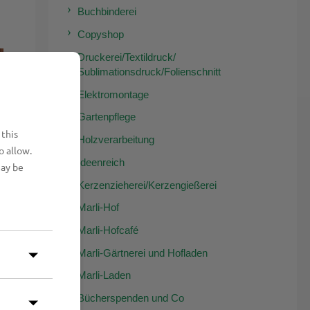
Buchbinderei
Copyshop
Druckerei/Textildruck/
Sublimationsdruck/Folienschnitt
Elektromontage
Gartenpflege
 this
Holzverarbeitung
o allow.
Ideenreich
may be
Kerzenzieherei/Kerzengießerei
Marli-Hof
Marli-Hofcafé
Marli-Gärtnerei und Hofladen
Marli-Laden
Bücherspenden und Co