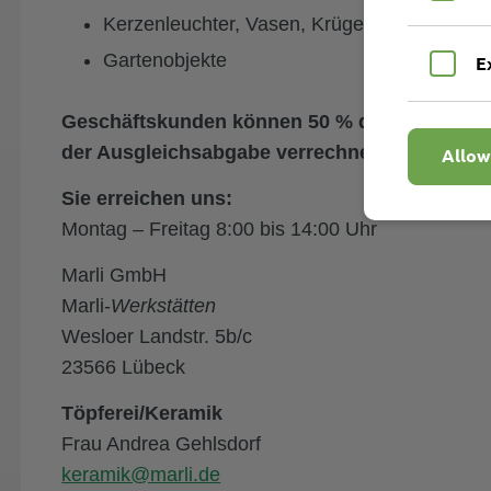
Kerzenleuchter, Vasen, Krüge
Gartenobjekte
E
Geschäftskunden können 50 % der in Rechnun
der Ausgleichsabgabe verrechnen.
Allow
Sie erreichen uns:
Montag – Freitag 8:00 bis 14:00 Uhr
Marli GmbH
Marli-
Werkstätten
Wesloer Landstr. 5b/c
23566 Lübeck
Töpferei/Keramik
Frau Andrea Gehlsdorf
keramik@marli.de