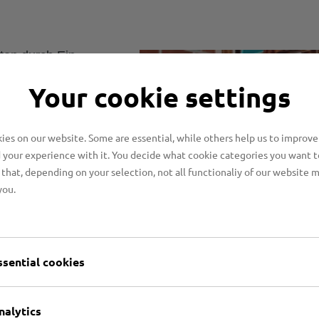
ton durch Ein-,
die Herstellung von
Your cookie settings
auen und die
es on our website. Some are essential, while others help us to improve
 your experience with it. You decide what cookie categories you want t
leuchtenden farbigen
that, depending on your selection, not all functionaliy of our website 
i ca. 1250 Grad im
you.
elecht als auch
ssential cookies
nalytics