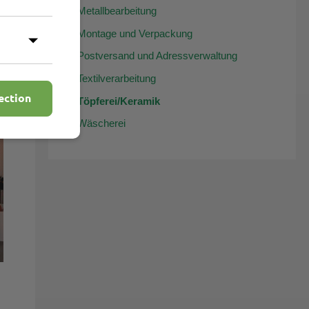
Metallbearbeitung
Montage und Verpackung
Postversand und Adressverwaltung
t
Textilverarbeitung
ection
Töpferei/Keramik
Wäscherei