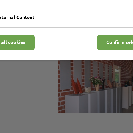
xternal Content
g gestellten Arbeitskosten gemäß § 223,
SGB
IX mi
 all cookies
Confirm sel