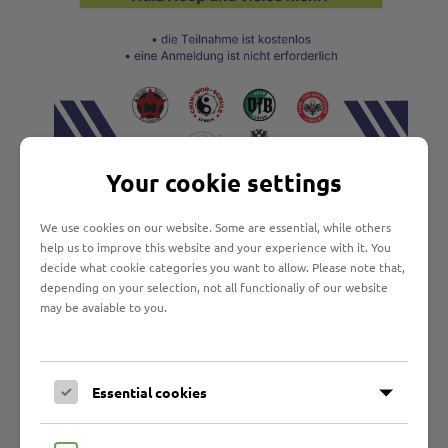
Your cookie settings
Auch in diesem Jahr sind wir wieder mit dabei beim
Aktionstag von Sport im Park "Alle aktiv -gemeinsam in
We use cookies on our website. Some are essential, while others
help us to improve this website and your experience with it. You
Bewegung!".
decide what cookie categories you want to allow. Please note that,
Datum:
11. Juli 2026
depending on your selection, not all functionaliy of our website
may be avaiable to you.
Uhrzeit:
13:00 - 17:00 Uhr
Ort:
Sportzentrum Falkenwiese
Gemeinsam mit dem Turn- und Sportbund Lübeck, der
Essential cookies
Chin Woo Schule, Roter Stern Lübeck e. V., TC
Hanseatic e. V., der Diakonie Nord Nord Ost und der
Hansestadt Lübeck haben wir ein abwechslungsreiches