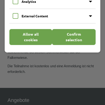
Analytics
Programm auf die Beine gestellt. Wir freuen uns
besonders auf den Auftritt unserer Zumba Gruppe ZuMar
(
Impressionen zu ZuMar
) um 13:00 Uhr und unseren
External Content
Hula Hoop Wettbewerb um 15:30 Uhr. Einen genaue
Übersicht der Programmpunkte gibt es
hier
.
Allow all
Confirm
Neben den Programmpunkten gibt es viele
cookies
selection
unterschiedliche Sport- und Spiele-Angebote zum
Mitmachen und Ausprobieren. Wir freuen uns auf viele
Teilnehmende bei besten Sommerwetter auf der
Falkenwiese.
Die Teilnahme ist kostenlos und eine Anmeldung ist nicht
erforderlich.
Angebote