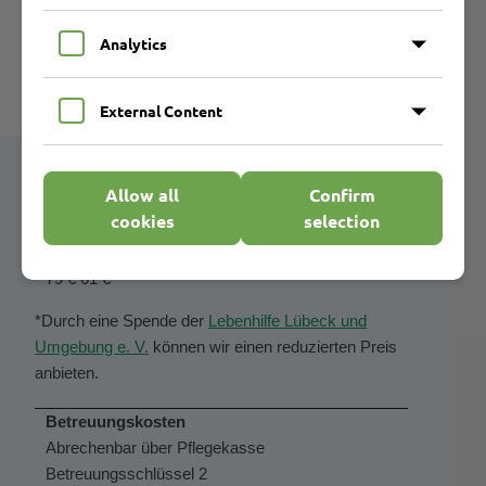
Fahrtkosten/Eintrittsgeld
Analytics
Preisübersicht Ferienangebot
Bauspielplatz
External Content
Eigenkosten
für Verpflegung, Material und Sonstiges
Allow all
Confirm
Normalpreis
cookies
selection
109 €
91 €*
Ermäßigt für Lebenshilfemitglieder
79 €
61 €*
*Durch eine Spende der
Lebenhilfe Lübeck und
Umgebung e. V.
können wir einen reduzierten Preis
anbieten.
Betreuungskosten
Abrechenbar über Pflegekasse
Betreuungsschlüssel 2