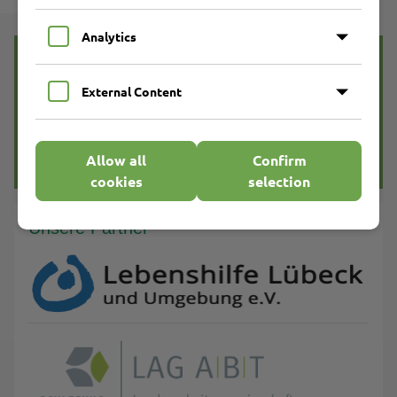
Analytics
Ihr direkter Draht zu uns:
0451 6203 0
External Content
Marli Pflege GmbH
Stationäre Pflege-Einrichtung
Ambulanter Pflege-Dienst
mehr dazu
Allow all
Confirm
cookies
selection
Unsere Partner