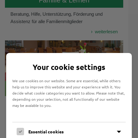
Familie & Lernen
Beratung, Hilfe, Unterstützung, Förderung und
Assistenz für alle Familienmitglieder
weiterlesen
Your cookie settings
We use cookies on our website. Some are essential, while others
help us to improve this website and your experience with it. You
Gastronomie & Begegnung
decide what cookie categories you want to allow. Please note that,
depending on your selection, not all functionaliy of our website
Gaumenfreuden vor Ort, Familienfeiern,
may be avaiable to you.
Businessmeetings - alles aus einer Hand bei Marli!
weiterlesen
Essential cookies