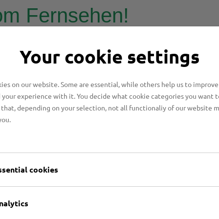
om Fernsehen!
 war bei uns am Mittwoch, den 18. September und hat si
Your cookie settings
en der Kerzenwerkstatt und des Ideenreichs verschafft.
es on our website. Some are essential, while others help us to improve
 your experience with it. You decide what cookie categories you want t
that, depending on your selection, not all functionaliy of our website 
you.
ssential cookies
nalytics