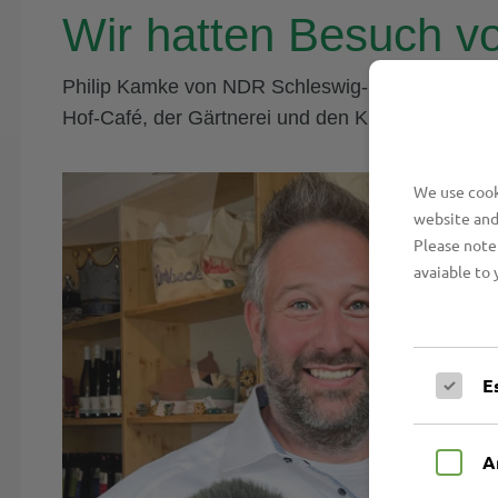
Wir hatten Besuch v
Philip Kamke von NDR Schleswig-Holstein Magazin
Hof-Café, der Gärtnerei und den Kreativwerkstätt
We use cooki
website and
Please note 
avaiable to 
E
A