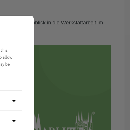
ch einen Einblick in die Werkstattarbeit im
 this
o allow.
may be