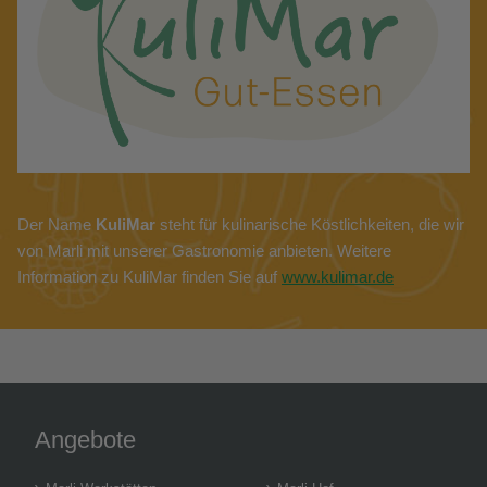
Der Name
KuliMar
steht für kulinarische Köstlichkeiten, die wir
von Marli mit unserer Gastronomie anbieten. Weitere
Information zu KuliMar finden Sie auf
www.kulimar.de
Angebote