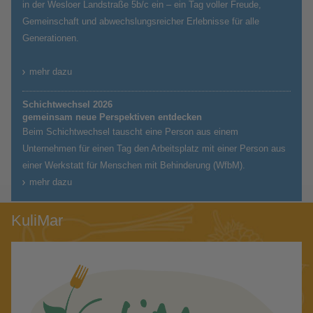
in der Wesloer Landstraße 5b/c ein – ein Tag voller Freude,
Gemeinschaft und abwechslungsreicher Erlebnisse für alle
Generationen.
mehr dazu
Schichtwechsel 2026
gemeinsam neue Perspektiven entdecken
Beim Schichtwechsel tauscht eine Person aus einem
Unternehmen für einen Tag den Arbeitsplatz mit einer Person aus
einer Werkstatt für Menschen mit Behinderung (WfbM).
mehr dazu
KuliMar