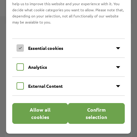
help us to improve this website and your experience with it. You
decide what cookie categories you want to allow. Please note that,
depending on your selection, not all functionaliy of our website
may be avaiable to you.
Werkstattarbeitsplätze
Aktenvernichtung
Essential cookies
Betriebsgastronomie
Buchbinderei
Analytics
Copyshop
Druckerei/Textildruck/ Sublimationsdruck/Folienschnitt
External Content
Elektromontage
Gartenpflege
Holzverarbeitung
Allow all
Confirm
Ideenreich
cookies
selection
Kerzenzieherei/Kerzengießerei
Marli-Hof