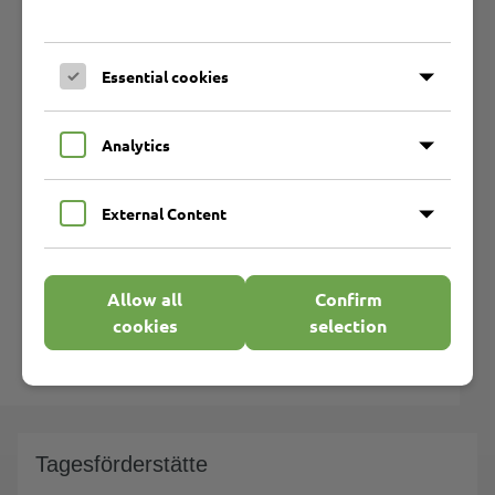
Die Zusammenarbeit mit Eltern, Angehörigen und
gesetzlichen Betreuern ist uns wichtig.
Die Betreuung ist im Zeitraum von Montag bis
Essential cookies
Freitag von 08:00 Uhr bis 16:00 Uhr
gewährleistet.
Analytics
Marli GmbH
Arnimstraße 95
External Content
23566 Lübeck
Tagesförderstätte
Telefon 0451 62 03 0
Allow all
Confirm
Telefax 0451 62 03 192
cookies
selection
kontakt-tafoe@marli.de
Tagesförderstätte