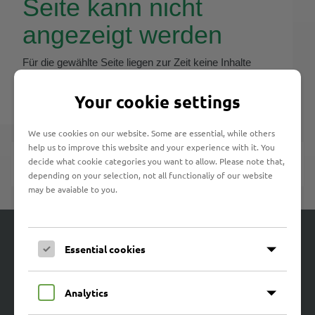
Seite kann nicht
angezeigt werden
Für die gewählte Seite liegen zur Zeit keine Inhalte
vor.
Your cookie settings
We use cookies on our website. Some are essential, while others
help us to improve this website and your experience with it. You
Veranstaltungen
decide what cookie categories you want to allow. Please note that,
depending on your selection, not all functionaliy of our website
may be avaiable to you.
Angebote
Essential cookies
Marli-Werkstätten
Marli-Hof
Analytics
Marli-SB-Restaurant
Marli-Frühförderzentrum