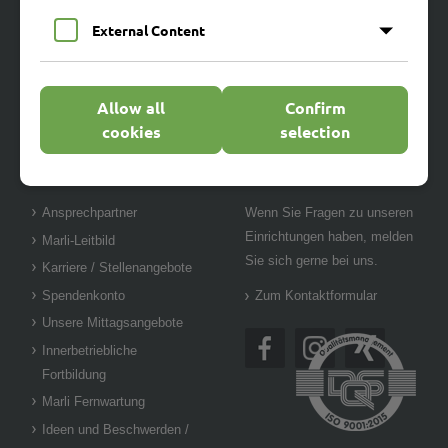
Marli-Wohnen
Marli-Berufliche Bildung
External Content
Marli Pflege GmbH
Marli Betriebs- und
Verwaltungsgesellschaft
mbH
Allow all
Confirm
cookies
selection
Wichtige Links
Kontakt
Ansprechpartner
Wenn Sie Fragen zu unseren
Einrichtungen haben, melden
Marli-Leitbild
Sie sich gerne bei uns.
Karriere / Stellenangebote
Spendenkonto
Zum Kontaktformular
Unsere Mittagsangebote
Innerbetriebliche
Fortbildung
Marli Fernwartung
Ideen und Beschwerden /