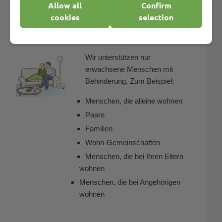
Bedarf. Das hat der Leistungs-Träger anerkannt. Wir
Allow all
Confirm
unterstützen Sie nun da, wo Sie wohnen.
cookies
selection
Wir unterstützen nur
erwachsene Menschen mit
Behinderung. Zum Beispiel:
Menschen, die alleine wohnen
Paare
Familien
Wohn-Gemeinschaften
Menschen, die bei Ihren Eltern
wohnen
Menschen, die bei Angehörigen
wohnen