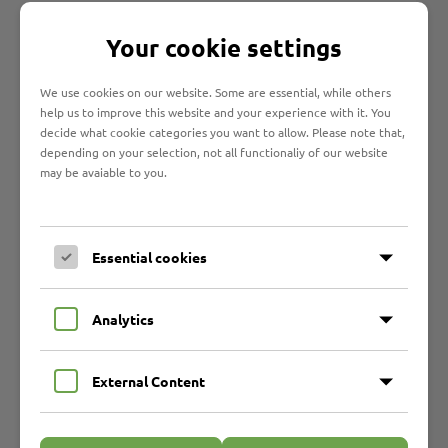
Sie können Unterstützung bekommen. Zum Beispiel
beim Grund-Sicherungs-Amt oder bei der ARGE.
Your cookie settings
We use cookies on our website. Some are essential, while others
help us to improve this website and your experience with it. You
Was ist Ambulant betreutes Wohnen?
decide what cookie categories you want to allow. Please note that,
depending on your selection, not all functionaliy of our website
Das AbW ist
may be avaiable to you.
ein Angebot
für
Menschen
mit
Essential cookies
Behinderung. Sie sollen
Analytics
möglichst selbständig und
selbstbestimmt leben können.
External Content
Wir fördern und begleiten Sie.
Sie haben einen Antrag für das
AbW gestellt. Und Sie haben einen Unterstützungs-