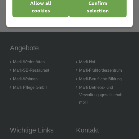
Allow all
Confirm
Wer arbeitet in der Früh-Förderung?
cookies
selection
Angebote
Marli-Werkstätten
Marli-Hof
Marli-SB-Restaurant
Marli-Frühförderzentrum
Marli-Wohnen
Marli-Berufliche Bildung
Marli Pflege GmbH
Marli Betriebs- und
Verwaltungsgesellschaft
mbH
Wichtige Links
Kontakt