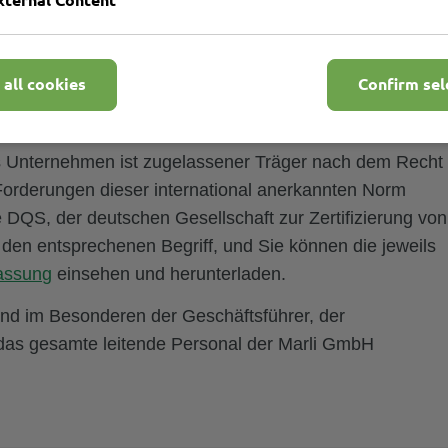
inzubinden und umzusetzen. Das
QMS
macht
Verantwortungen fest und ordnet diese zu.
t, das Personal wird unterstützt und angeleitet,
 all cookies
Confirm sel
ngen überwacht.
IN
EN
ISO
9001:2015 unterstützt und bietet so einen
as Unternehmen ist zugelassener Träger nach dem Recht
 Forderungen dieser international anerkannten Norm
e
DQS
, der deutschen Gesellschaft zur Zertifizierung von
den entsprechenen Begriff, und Sie können die jeweils
assung
einsehen und herunterladen.
nd im Besonderen der Geschäftsführer, der
das gesamte leitende Personal der Marli GmbH