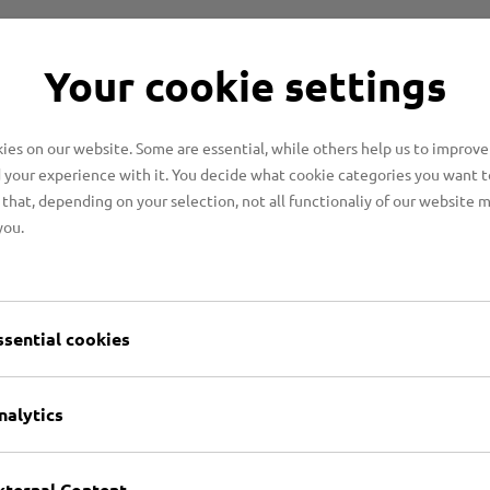
t
Your cookie settings
 GmbH stellt sicher, dass alle
f die Qualität unserer
ße festgelegt werden, dass die
es on our website. Some are essential, while others help us to improve
 your experience with it. You decide what cookie categories you want t
that, depending on your selection, not all functionaliy of our website 
differieren in den verschiedenen
you.
 die Kundenanforderungen zu erfüllen, macht es
r täglichen Arbeit umgesetzt, ggf. angepasst oder
ssential cookies
r das Ziel, unseren Kunden vom ersten Kontakt an bis
u begleiten. Dieses Ziel wird in den unterschiedlichen
nalytics
 gibt der jeweilige Kundenkreis vor.
 und die Politik der Marli GmbH sowie gesetzliche
xternal Content