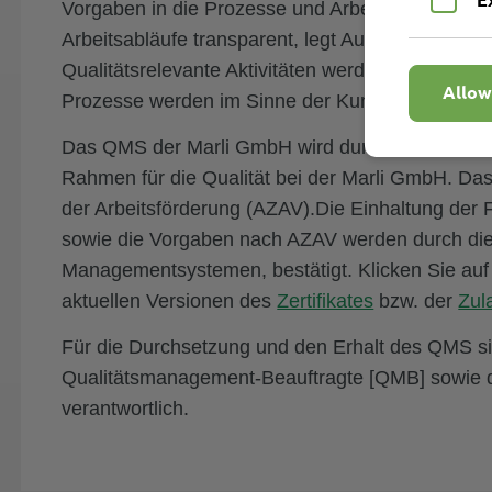
Vorgaben in die Prozesse und Arbeitsabläufe e
Arbeitsabläufe transparent, legt Aufgaben sowie 
Qualitätsrelevante Aktivitäten werden dokumentier
Allow
Prozesse werden im Sinne der Kundenanforderu
Das
QMS
der Marli GmbH wird durch die Norm
D
Rahmen für die Qualität bei der Marli GmbH. D
der Arbeitsförderung (
AZAV
).Die Einhaltung der
sowie die Vorgaben nach
AZAV
werden durch di
Managementsystemen, bestätigt. Klicken Sie auf 
aktuellen Versionen des
Zertifikates
bzw. der
Zul
Für die Durchsetzung und den Erhalt des
QMS
si
Qualitätsmanagement-Beauftragte [QMB] sowie 
verantwortlich.