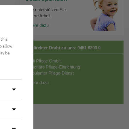
Bitte unterstützen Sie
unsere Arbeit.
mehr dazu
 this
o allow.
Ihr direkter Draht zu uns:
0451 6203 0
may be
Marli Pflege GmbH
Stationäre Pflege-Einrichtung
Ambulanter Pflege-Dienst
mehr dazu