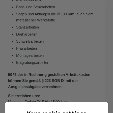
Bohr- und Senkarbeiten
Sägen und Ablängen bis Ø 100 mm, auch nicht
metallischer Werkstoffe
Stanzarbeiten
Dreharbeiten
Schweißarbeiten
Fräsarbeiten
Montagearbeiten
Entgratungsarbeiten
50 % der in Rechnung gestellten Arbeitskosten
können Sie gemäß § 223
SGB
IX mit der
Ausgleichsabgabe verrechnen.
Sie erreichen uns:
Montag – Freitag 7:15 bis 15:00 Uhr
Marli GmbH