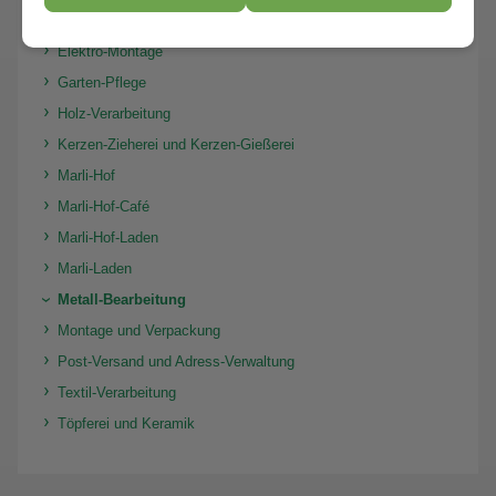
Druckerei/Textil-Druck/ Sublimations-Druck/Folien-Schnitt
Elektro-Montage
Garten-Pflege
Holz-Verarbeitung
Kerzen-Zieherei und Kerzen-Gießerei
Marli-Hof
Marli-Hof-Café
Marli-Hof-Laden
Marli-Laden
Metall-Bearbeitung
Montage und Verpackung
Post-Versand und Adress-Verwaltung
Textil-Verarbeitung
Töpferei und Keramik