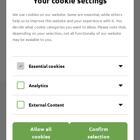
Your cookie settings
Marli-
Werkstätten
Arnimstraße 95
We use cookies on our website. Some are essential, while others
23566 Lübeck
help us to improve this website and your experience with it. You
decide what cookie categories you want to allow. Please note that,
Metallbearbeitung
depending on your selection, not all functionaliy of our website
Herr Oliver Kurdinat
may be avaiable to you.
ap@marli.de
Telefon 0451 62 03 122
Telefax 0451 62 03 192
Essential cookies
Analytics
Arbeits-Plätze in unseren Werkstätten
External Content
Akten-Vernichtung
Betriebs-Gastronomie
Allow all
Confirm
Buch-Binderei
cookies
selection
Copy-Shop